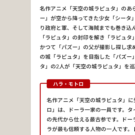
ハ
名作アニメ「天空の城ラピュタ」のあ
ラ・
モト
ー」が空から降ってきた少女「シータ
ロ誕
り政府と軍、そして海賊までも巻き込
生秘
話
「ラピュタ」の封印を解き「ラピュタ
かつて「パズー」の父が撮影し探し求
4
ハ
の城「ラピュタ」を目指した「パズー
ラ・
タ」の2人が「天空の城ラピュタ」を巡
モト
ロの
モデ
ル
名作アニメ「天空の城ラピュタ」に
5
ハ
ロ」は、ドーラ一家の一員です。タ
ラ・
の先代から仕える最古参です。ドー
モト
ラが最も信頼する人物の一人です。
ロの