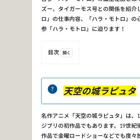
ズー、タイガーモス号との関係を紹介
ロ」の仕事内容、「ハラ・モトロ」の
参「ハラ・モトロ」に迫ります！
目次
1
天
空
の
天空の城ラピュタ
城
ラ
ピ
ュ
名作アニメ「天空の城ラピュタ」は、1
タ
ジブリの初作品でもあります。19世紀
1.
作品で金曜ロードショーなどでも度々
1