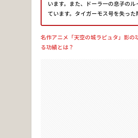
名前
います。また、ドーラ一の息子のル
ています。タイガーモス号を失った
6
ハ
ラ・
モト
名作アニメ「天空の城ラピュタ」影の
ロの
る功績とは？
名言
7
ハ
ラ・
モト
ロの
声優
7.
1
槐
柳
二