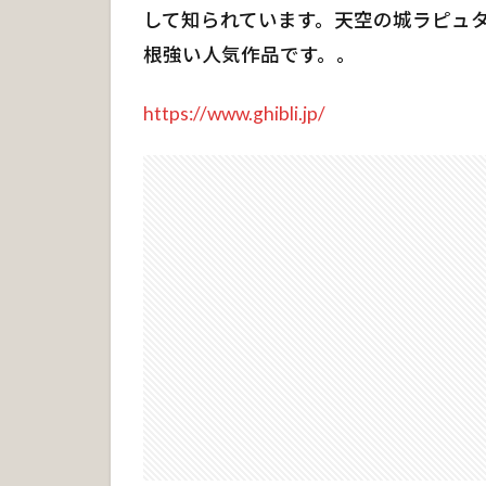
して知られています。天空の城ラピュ
天
空
根強い人気作品です。。
の
城
https://www.ghibli.jp/
ラ
ピ
ュ
タ
作
品
情
報
1.
1.
0.
1
天
空