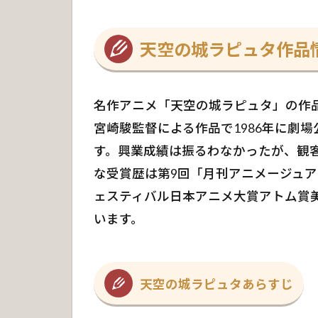
の
城
ラ
天空の城ラピュタ作品
ピ
ュ
タ
あ
名作アニメ「天空の城ラピュタ」の作
ら
宮崎駿監督による作品で1986年に劇
す
す。興業成績は振るわなかったが、観客
じ
な受賞歴は第9回「月刊アニメージュア
2
ェスティバル日本アニメ大賞アトム賞
ハ
ラ・
います。
モト
ロは
天才
技師
天空の城ラピュタあらすじ
3