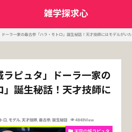
雑学探求心
」ドーラ一家の最古参「ハラ・モトロ」誕生秘話！天才技師にはモデルがいた
城ラピュタ」ドーラ一家の
ロ」誕生秘話！天才技師に
トロ
,
モデル
,
天才技師
,
最古参
,
誕生秘話
4848View
天空の城ラピュタ