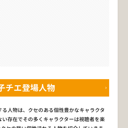
子チエ登場人物
する人物は、クセのある個性豊かなキャラクタ
ない存在でその多くキャラクターは視聴者を楽