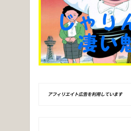
アフィリエイト広告を利用しています