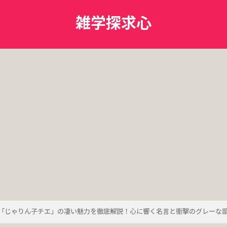
雑学探求心
「じゃりん子チエ」の凄い魅力を徹底解説！心に響く名言と衝撃のグレーな