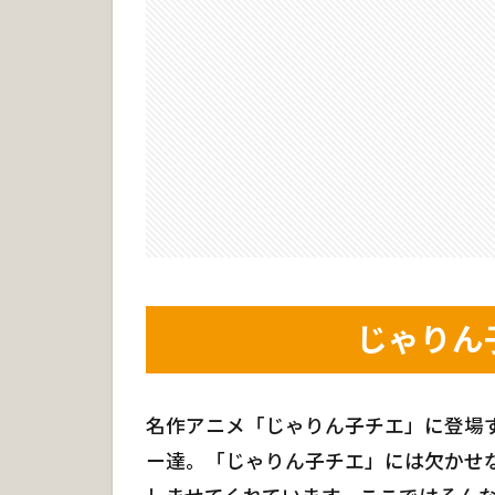
る
な
らU
-N
EX
T■
4
じゃ
りん
子チ
エの
凄い
じゃりん
魅
力！
4.
名作アニメ「じゃりん子チエ」に登場
1
ー達。「じゃりん子チエ」には欠かせ
じゃ
りん