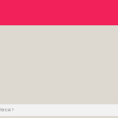
部分とは？