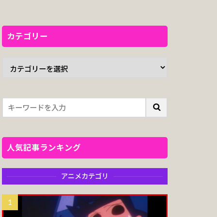
カテゴリー
人気記事ランキング
アニメカテゴリ