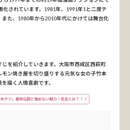
化されています。1981年、1991年1と二度テ
た、1980年から2010年代にかけては舞台化
すじを紹介していきます。大阪市西成区西萩町
ルモン焼き屋を切り盛りする元気な女の子竹本
活を描く人情喜劇です。
竹本テツ」豪快伝説と憎めない魅力！名言とは？！