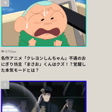
47View
名作アニメ「クレヨンしんちゃん」不遇のお
にぎり坊主「まさお」くんはクズ！？覚醒し
た本気モードとは？