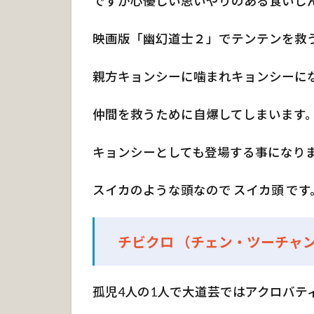
ですが心優しい思いやりのある食いし
掛
鏡
映画版「幽幻道士２」でテンテンを救
2.
4
親方キョンシーに噛まれキョンシーに
子
供
仲間を救うために自爆してしまいます
の
尿
キョンシーとしても登場する事になり
2.
5
スイカのような頭なので スイカ頭 です
黒
犬
の
チビクロ （チェン・ツーチャ
血
2.
6
孤児4人の1人で大道芸ではアクロバテ
符