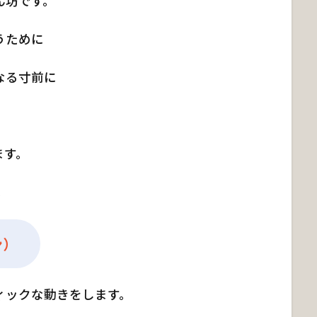
ん坊です。
うために
なる寸前に
。
ます。
。
ン）
ィックな動きをします。