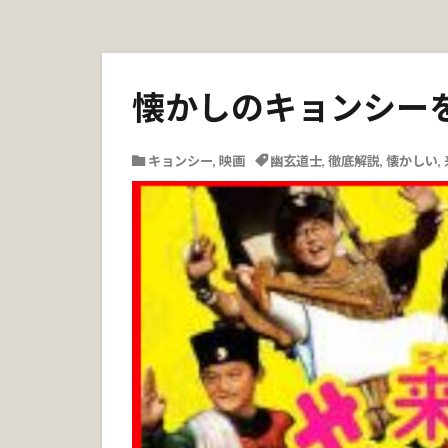
懐かしのキョンシー
キョンシー
,
映画
幽玄道士
,
徹底解説
,
懐かしい
,