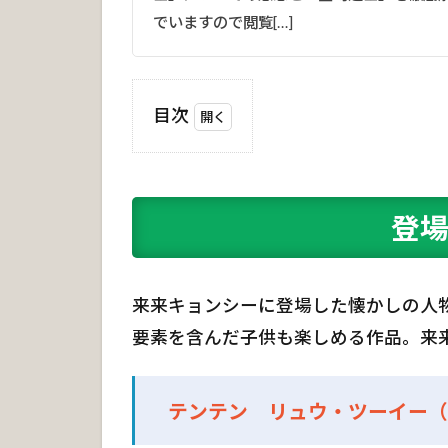
でいますので閲覧[…]
目次
1
登
場
人
登場
物
紹
介
来来キョンシーに登場した懐かしの人
2
要素を含んだ子供も楽しめる作品。来
キ
ョ
ン
テンテン リュウ・ツーイー（
シ
ー