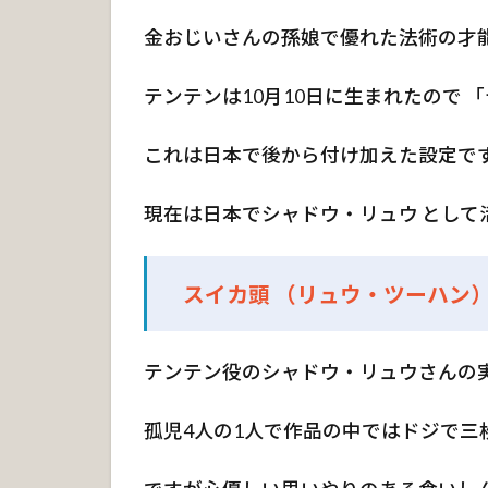
退
金おじいさんの孫娘で優れた法術の才能
治
用
武
テンテンは10月10日に生まれたので 
器
これは日本で後から付け加えた設定です
2.
1
現在は日本でシャドウ・リュウ として
霊
罰
棒
スイカ頭 （リュウ・ツーハン
2.
2
桃
テンテン役のシャドウ・リュウさんの
剣
2.
孤児4人の1人で作品の中ではドジで三
3
八