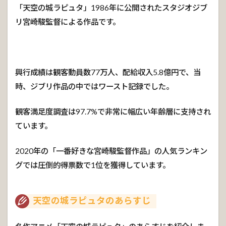
1
「天空の城ラピュタ」1986年に公開されたスタジオジブ
ゴリ
リ宮崎駿監督による作品です。
アテ
とロ
ボッ
ト兵
3.
興行成績は観客動員数77万人、配給収入5.8億円で、当
2
時、ジブリ作品の中ではワースト記録でした。
ゴリ
アテ
とタ
観客満足度調査は97.7%で非常に幅広い年齢層に支持され
イガ
ています。
ーモ
ス号
2020年の「一番好きな宮崎駿監督作品」の人気ランキン
3.
3
グでは圧倒的得票数で1位を獲得しています。
ゴリ
アテ
と竜
天空の城ラピュタのあらすじ
の巣
4