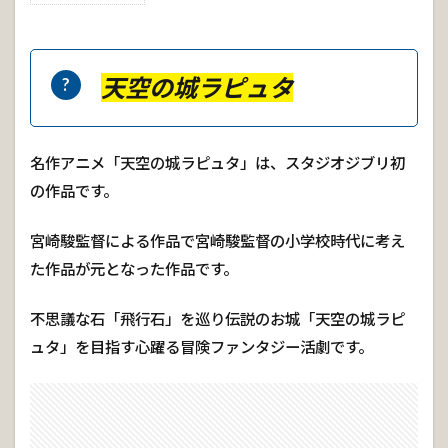
天
空
の
城
天空の城ラピュタ
ラ
ピ
ュ
タ
名作アニメ「天空の城ラピュタ」は、スタジオジブリ初
1.
の作品です。
1
天空
宮崎駿監督による作品で宮崎駿監督の小学校時代に考え
の城
ラピ
た作品が元となった作品です。
ュタ
作品
不思議な石「飛行石」を巡り伝説のお城「天空の城ラピ
情報
ュタ」を目指す心躍る冒険ファンタジー活劇です。
1.
1.
1
天空
の城