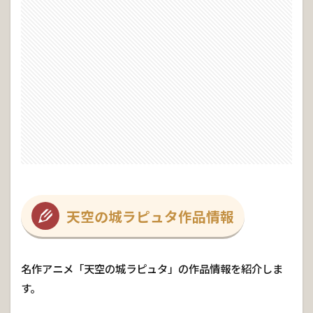
ラピ
ュタ
のあ
らす
じ
2
ゴ
リ
ア
テ
の
名
前
の
由
来
天空の城ラピュタ作品情報
3
ゴリア
テの活
名作アニメ「天空の城ラピュタ」の作品情報を紹介しま
躍！！
す。
3.