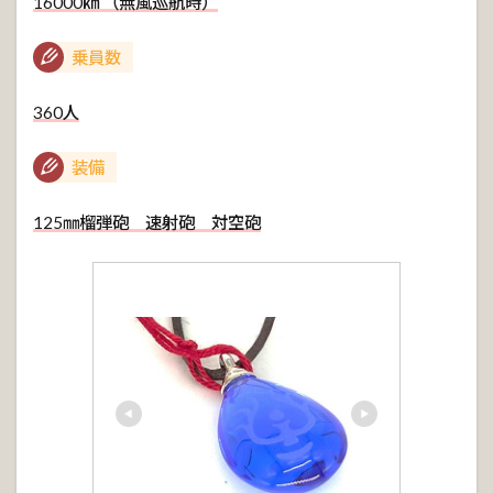
16000㎞ （無風巡航時）
乗員数
360人
装備
125㎜榴弾砲 速射砲 対空砲