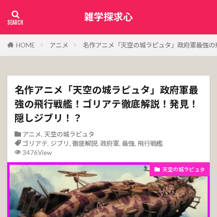
雑学探求心
HOME
アニメ
名作アニメ「天空の城ラピュタ」政府軍最強の
名作アニメ「天空の城ラピュタ」政府軍最
強の飛行戦艦！ゴリアテ徹底解説！発見！
隠しジブリ！？
アニメ
,
天空の城ラピュタ
ゴリアテ
,
ジブリ
,
徹底解説
,
政府軍
,
最強
,
飛行戦艦
3476View
天空の城ラピュタ