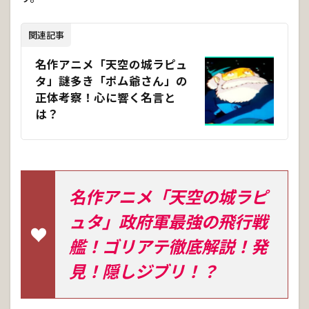
関連記事
名作アニメ「天空の城ラピュ
タ」謎多き「ポム爺さん」の
正体考察！心に響く名言と
は？
名作アニメ「天空の城ラピ
ュタ」政府軍最強の飛行戦
艦！ゴリアテ徹底解説！発
見！隠しジブリ！？