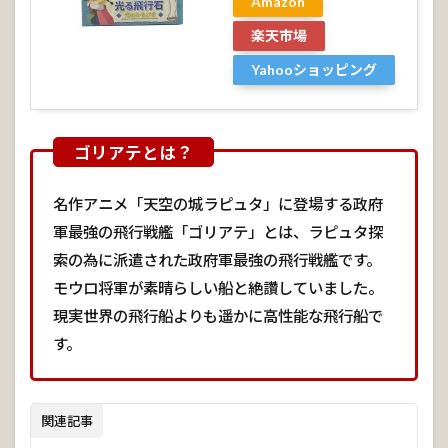
Amazon
「天空
の城ラ
楽天市場
ピュ
タ」政
Yahooショッピング
府軍最
強の飛
行戦
艦！ゴ
リアテ
徹底解
説！発
名作アニメ「天空の城ラピュタ」に登場する政府
見！隠
軍最強の飛行戦艦「ゴリアテ」とは、ラピュタ探
しジブ
リ！？
索の為に派遣された政府軍最強の飛行戦艦です。
モウロ将軍が素晴らしい船と絶讚していました。
7.
1
現実世界の飛行船よりも遥かに高性能な飛行船で
共
す。
有:
関連記事