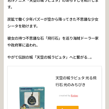
名作アニメ「天空の城ラピュタ」のあらすじを紹介しま
ゴリア
テの最
す。
後！！
炭鉱で働く少年パズーが空から降ってきた不思議な少女
5
ゴ
シータを助けます。
リ
ア
彼女の持つ不思議な石「飛行石」を巡り海賊ドーラ一家
テ
の
や政府軍に追われ、
そ
の
後
やがて伝説の城「天空の城ラピュタ」へと繋がる…。
は…
6
発見！
天空の城ラピュタ 光る飛
隠しジ
ブ
行石 光のみちびき
リ！？
created by
Rinker
7
名作ア
ニメ